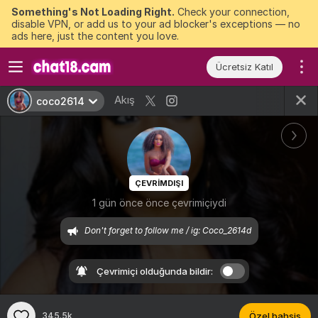
Something's Not Loading Right.
Check your connection,
disable VPN, or add us to your ad blocker's exceptions — no
ads here, just the content you love.
Ücretsiz Katıl
Akış
coco2614
ÇEVRIMDIŞI
1 gün önce önce çevrimiçiydi
Don't forget to follow me / ig: Coco_2614d
Çevrimiçi olduğunda bildir:
345.5k
Özel bahşiş