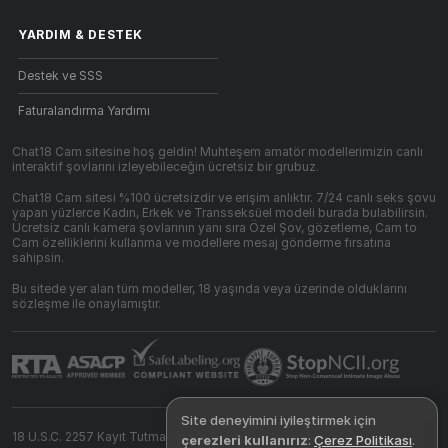
YARDIM
&
DESTEK
Destek ve SSS
Faturalandırma Yardımı
Chat18 Cam sitesine hoş geldin! Muhteşem amatör modellerimizin canlı
interaktif şovlarını izleyebileceğin ücretsiz bir grubuz.
Chat18 Cam sitesi %100 ücretsizdir ve erişim anlıktır. 7/24 canlı seks şovu
yapan yüzlerce Kadın, Erkek ve Transseksüel modeli burada bulabilirsin.
Ücretsiz canlı kamera şovlarının yanı sıra Özel Şov, gözetleme, Cam to
Cam özelliklerini kullanma ve modellere mesaj gönderme fırsatına
sahipsin.
Bu sitede yer alan tüm modeller, 18 yaşında veya üzerinde olduklarını
sözleşme ile onaylamıştır.
Site deneyimini iyileştirmek için
18 U.S.C. 2257 Kayıt Tutma Gereksinimleri Uyumluluk Beyanı
çerezleri kullanırız
:
Çerez Politikası
.